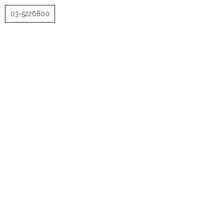
03-5226800
להרגיש בפנים, גם כשאתם
בחוץ