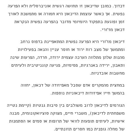
דכדוך. כמובן שדיכאון זו תחושה רגשית אוניברסלית ולא הפרעה
נפשית. אך כאשר עוצמת הדיכאון היא חמורה או מתמשכת לאורך
זמן ופוגעת בתפקוד היומיומי מדובר בהפרעה נפשית הנקראת
דכאון מז׳ורי.
דיכאון מז׳ורי היא הפרעה נפשית המתאפיינת בדפוס נרחב
ומתמשך של מצב רוח ירוד או חוסר עניין והנאה בפעילויות
מהנות שלהן מתלווה הערכה עצמית ירודה, חרדה, הפרעות שינה
ותאבון, ירידה באנרגיות, פסימיות, פגיעה קוגניטיבית ולעיתים
מחשבות אובדניות.
במחצית מהמקרים אדם שסבל מאפיזודה של דכאון, יחווה
בהמשך חייו אפיזודות דיכאוניות נוספות.
הגורמים לדיכאון לרוב משולבים בין סיבות גנטיות (קיימת נטייה
משפחתית לדיכאון), משברי חיים, מצוקה סוציואקונומית, מבנה
אישיות, לעיתים תופעות לוואי של תרופות או סמים או הסתמנות
של מחלה גופנית כמו חסרים תזונתיים.