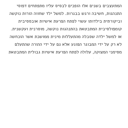
המתעצבים בשנים אלו הופכים לבסיס עליו מתפתחים דפוסי
התנהגות, חשיבה ורגש בבגרות. למשל ילד שחווה הורות נוקשה
וביקורתית בילדותו עשוי לפתח הפרעת אישיות אובססיבית
קומפולסיבית המתבטאת בהתנהגות נוקשה, מוסרנית ועקשנית.
או למשל ילדה שסבלה מהתעללות מינית ממושכת אשר הוכחשה
לא רק על ידי המבוגר הפוגע אלא גם על ידי ההורה שהתעלם
מסימני המצוקה, עלולה לפתח הפרעת אישיות גבולית המתבטאת
בהיעדר יכולת לויסות רגשי, מצבי רוח קיצוניים, ערך עצמי נמוך
וקשרים בין אישיים סוערים.
כ-10% מהאוכלוסייה סובלים מהפרעת אישיות. וכמחצית מהפונים
לטיפול פסיכיאטרי סובלים מהפרעת אישיות כזאת או אחרת.
ספר האבחנות האמריקאי, DSM5, מגדיר עשרה סוגים של
הפרעות אישיות: