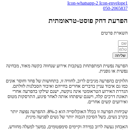
Icon-whatsapp-2
Icon-envelope1
050-2065837⁩
הפרעת דחק
פוסט-טראומתית
השארת פרטים
שליחה
הפרעה נפשית המתפתחת בעקבות אירוע שנחווה כקשה מאוד, מבחינה
נפשית או גופנית.
הלוקים בהפרעה מגיבים לרוב, לחוויה זו, בתחושות של פחד וחוסר אונים
כמו גם איבוד עניין בדברים אחרים בחייהם ואיבוד הסבלנות לזולתם.
הגדרת האירוע הטראומטי אינה נוקשה, ישנם שילקו בהפרעה אחרי
תאונת דרכים קלה, וישנם שיפתחו אותה לאחר פיגוע, התרסקות מטוס
ואירועים קשים אחרים.
שכיחות הפרעה זו בכלל האוכלוסייה הוא כ-8%. ההפרעה נפוצה יותר
בקרב נשים, בשל הסיכון הגבוה יותר של נשים לפגיעה מינית.
האבחון נעשה לרוב במידה וקיימים סימפטומים, במשך למעלה מחודש,