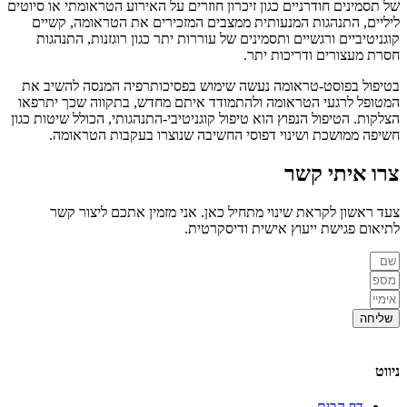
של תסמינים חודרניים כגון זיכרון חוזרים על האירוע הטראומתי או סיוטים
ליליים, התנהגות המנעותית ממצבים המזכירים את הטראומה, קשיים
קוגניטיביים ורגשיים ותסמינים של עוררות יתר כגון רוגזנות, התנהגות
חסרת מעצורים ודריכות יתר.
בטיפול בפוסט-טראומה נעשה שימוש בפסיכותרפיה המנסה להשיב את
המטופל לרגעי הטראומה ולהתמודד איתם מחדש, בתקווה שכך יתרפאו
הצלקות. הטיפול הנפוץ הוא טיפול קוגניטיבי-התנהגותי, הכולל שיטות כגון
חשיפה ממושכת ושינוי דפוסי החשיבה שנוצרו בעקבות הטראומה.
צרו איתי
קשר
צעד ראשון לקראת שינוי מתחיל כאן. אני מזמין אתכם ליצור קשר
לתיאום פגישת ייעוץ אישית ודיסקרטית.
שליחה
ניווט
דף הבית