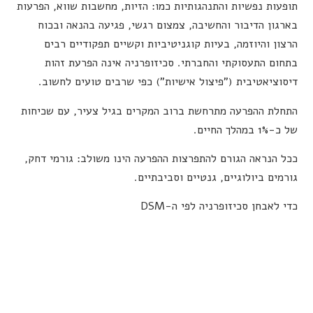
תופעות נפשיות והתנהגותיות כמו: הזיות, מחשבות שווא, הפרעות
בארגון הדיבור והחשיבה, צמצום רגשי, פגיעה בהנאה ובכוח
הרצון והיוזמה, בעיות קוגניטיביות וקשיים תפקודיים רבים
בתחום התעסוקתי והחברתי. סכיזופרניה אינה הפרעת זהות
דיסוציאטיבית ("פיצול אישיות") כפי שרבים טועים לחשוב.
התחלת ההפרעה מתרחשת ברוב המקרים בגיל צעיר, עם שכיחות
של כ-1% במהלך החיים.
ככל הנראה הגורם להתפרצות ההפרעה הינו משולב: גורמי דחק,
גורמים ביולוגיים, גנטיים וסביבתיים.
כדי לאבחן סכיזופרניה לפי ה-DSM
חייבים להופיע שניים או יותר מהבאים:
מחשבות שווא.
הזיות (לא רק ראייה, אלא במספר חושים)
דיבור בלתי מאורגן
התנהגות בלתי מאורגנת או קטטונית