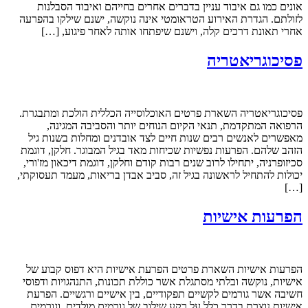
אונים כמו גם איבוד עניין בדברים אחרים בחייהם ואיבוד הסבלנות
לזולתם. הגדרת האירוע הטראומטי אינה נוקשה, ישנם שילקו בהפרעה
אחרי תאונת דרכים קלה, וישנם שיפתחו אותה לאחר פיגוע, […]
פסיכוגריאטריה
פסיכוגריאטריה השארת פרטים האוכלוסייה הכללית הולכת ומתבגרת.
הרפואה המתקדמת, תנאי הקיום הנוחים יותר והסביבה המגינה,
מאפשרים לאנשים רבים שנות חיים לצד אובדנים ומחלות בשנות גיל
הזהב שלהם. הפרעות נפשיות שכיחות מאד בגיל המבוגר. חלקן, דוגמת
סכיזופרניה, יתחילו לרוב שנים רבות קודם וחלקן, דוגמת דיכאון מז'ורי,
יכולות להתחיל לראשונה בגיל זה, סביב אבדן בריאות, מעמד תעסוקתי,
[…]
הפרעות אישיות
הפרעות אישיות השארת פרטים הפרעת אישיות היא דפוס קבוע של
אישיות, נוקשה ובלתי מסתגלת אשר כוללת תכונות, התנהגויות ודפוסי
חשיבה אשר גורמים לקשיים תפקודיים, בין אישיים ורגשיים. הפרעת
אישיות נוצרת בדרך כלל על רקע שילוב של גורמים מולדים וגורמים