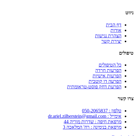
ניווט
דף הבית
אודות
הצהרת נגישות
יצירת קשר
טיפולים
כל הטיפולים
הפרעות חרדה
הפרעות אישיות
הפרעה דו קוטבית
הפרעת דחק פוסט-טראומתית
צרו קשר
טלפון : 050-2065837⁩
אימייל : dr.ariel.zilberstein@gmail.com
מרפאת חיפה : שדרות מוריה 44
מרפאת בנימינה : רח' המלאכה 3