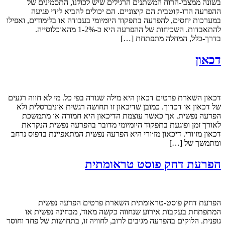
בשונה ממצבי-הרוח המשתנים הרגילים שיש לכולנו, התסמינים של
ההפרעה הדו-קוטבית הם קיצוניים. הם יכולים להביא לידי פגיעה
במערכות יחסים, להפרעה בתפקוד היומיומי בעבודה או בלימודים, ואפילו
להתאבדות. השכיחות של ההפרעה היא כ-1-2% מהאוכלוסייה.
בדרך-כלל, המחלה מתפתחת […]
דכאון
דכאון השארת פרטים דכאון היא מילה שגורה בפי כל. מי לא חווה רגעים
של דכאון או דכדוך. כמובן שדיכאון זו תחושה רגשית אוניברסלית ולא
הפרעה נפשית. אך כאשר עוצמת הדיכאון היא חמורה או מתמשכת
לאורך זמן ופוגעת בתפקוד היומיומי מדובר בהפרעה נפשית הנקראת
דכאון מז׳ורי. דיכאון מז׳ורי היא הפרעה נפשית המתאפיינת בדפוס נרחב
ומתמשך של […]
הפרעת דחק פוסט טראומתית
הפרעת דחק פוסט-טראומתית השארת פרטים הפרעה נפשית
המתפתחת בעקבות אירוע שנחווה כקשה מאוד, מבחינה נפשית או
גופנית. הלוקים בהפרעה מגיבים לרוב, לחוויה זו, בתחושות של פחד וחוסר