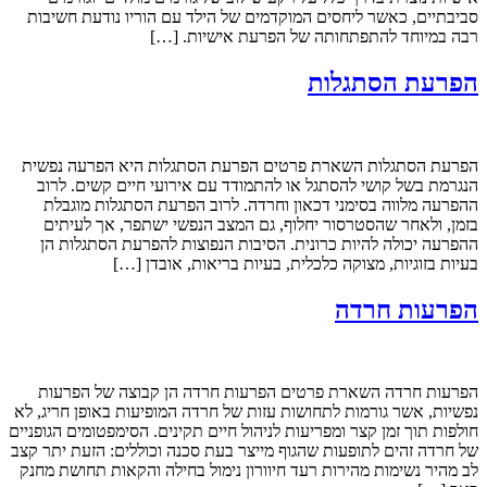
סביבתיים, כאשר ליחסים המוקדמים של הילד עם הוריו נודעת חשיבות
רבה במיוחד להתפתחותה של הפרעת אישיות. […]
הפרעת הסתגלות
הפרעת הסתגלות השארת פרטים הפרעת הסתגלות היא הפרעה נפשית
הנגרמת בשל קושי להסתגל או להתמודד עם אירועי חיים קשים. לרוב
ההפרעה מלווה בסימני דכאון וחרדה. לרוב הפרעת הסתגלות מוגבלת
בזמן, ולאחר שהסטרסור יחלוף, גם המצב הנפשי ישתפר, אך לעיתים
ההפרעה יכולה להיות כרונית. הסיבות הנפוצות להפרעת הסתגלות הן
בעיות בזוגיות, מצוקה כלכלית, בעיות בריאות, אובדן […]
הפרעות חרדה
הפרעות חרדה השארת פרטים הפרעות חרדה הן קבוצה של הפרעות
נפשיות, אשר גורמות לתחושות עזות של חרדה המופיעות באופן חריג, לא
חולפות תוך זמן קצר ומפריעות לניהול חיים תקינים. הסימפטומים הגופניים
של חרדה זהים לתופעות שהגוף מייצר בעת סכנה וכוללים: הזעת יתר קצב
לב מהיר נשימות מהירות רעד חיוורון נימול בחילה והקאות תחושת מחנק