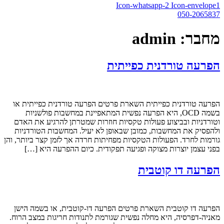
Icon-whatsapp-2
Icon-envelope1
050-2065837⁩
מחבר:
admin
הפרעה טורדנית כפייתית
הפרעה טורדנית כפייתית השארת פרטים הפרעה טורדנית כפייתית או
בשמה OCD, היא הפרעה נפשית המתאפיינת במחשבות פולשניות
וטורדניות ובביצוע פעולות טקסיות חוזרות שמטרתן להרגיע את האדם
ולהפסיק את המחשבות, כמובן שבאופן לא יעיל. המחשבות הטורדניות
גורמות לחרד. הפעולות הטקסיות מפחיתות חרדה אך לזמן קצר ביותר, והן
בפני עצמן יוצרות מצוקה ופגיעה תפקודית. כיום ההפרעה היא […]
הפרעה דו קוטבית
הפרעה דו קוטבית השארת פרטים הפרעה דו-קוטבית, או בשמה הישן
מאניה-דפרסיה, היא מחלה נפשית שגורמת לתנודות חריגות במצב הרוח.