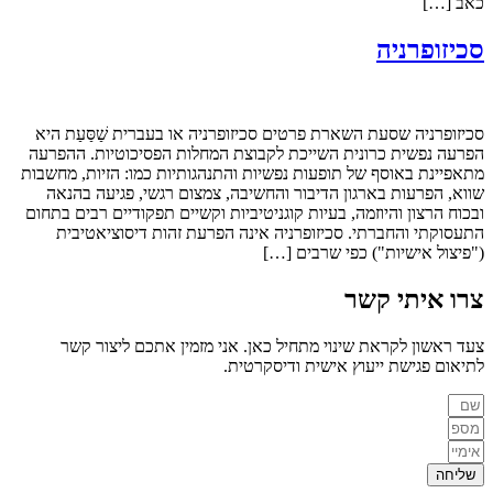
כאב […]
סכיזופרניה
סכיזופרניה שסעת השארת פרטים סכיזופרניה או בעברית שַׁסַּעַת היא
הפרעה נפשית כרונית השייכת לקבוצת המחלות הפסיכוטיות. ההפרעה
מתאפיינת באוסף של תופעות נפשיות והתנהגותיות כמו: הזיות, מחשבות
שווא, הפרעות בארגון הדיבור והחשיבה, צמצום רגשי, פגיעה בהנאה
ובכוח הרצון והיוזמה, בעיות קוגניטיביות וקשיים תפקודיים רבים בתחום
התעסוקתי והחברתי. סכיזופרניה אינה הפרעת זהות דיסוציאטיבית
("פיצול אישיות") כפי שרבים […]
צרו איתי
קשר
צעד ראשון לקראת שינוי מתחיל כאן. אני מזמין אתכם ליצור קשר
לתיאום פגישת ייעוץ אישית ודיסקרטית.
שליחה