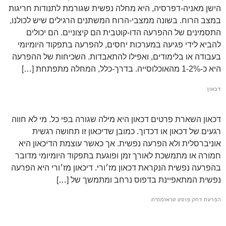
הישן מאניה-דפרסיה, היא מחלה נפשית שגורמת לתנודות חריגות
במצב הרוח. בשונה ממצבי-הרוח המשתנים הרגילים שיש לכולנו,
התסמינים של ההפרעה הדו-קוטבית הם קיצוניים. הם יכולים
להביא לידי פגיעה במערכות יחסים, להפרעה בתפקוד היומיומי
בעבודה או בלימודים, ואפילו להתאבדות. השכיחות של ההפרעה
היא כ-1-2% מהאוכלוסייה. בדרך-כלל, המחלה מתפתחת […]
דכאון
דכאון השארת פרטים דכאון היא מילה שגורה בפי כל. מי לא חווה
רגעים של דכאון או דכדוך. כמובן שדיכאון זו תחושה רגשית
אוניברסלית ולא הפרעה נפשית. אך כאשר עוצמת הדיכאון היא
חמורה או מתמשכת לאורך זמן ופוגעת בתפקוד היומיומי מדובר
בהפרעה נפשית הנקראת דכאון מז׳ורי. דיכאון מז׳ורי היא הפרעה
נפשית המתאפיינת בדפוס נרחב ומתמשך של […]
הפרעת דחק פוסט טראומתית