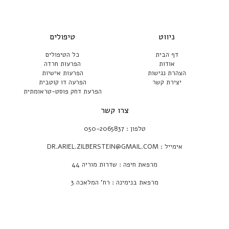
ניווט
טיפולים
דף הבית
כל הטיפולים
אודות
הפרעות חרדה
הצהרת נגישות
הפרעות אישיות
יצירת קשר
הפרעה דו קוטבית
הפרעת דחק פוסט-טראומתית
צרו קשר
טלפון : 050-2065837⁩
אימייל : DR.ARIEL.ZILBERSTEIN@GMAIL.COM
מרפאת חיפה : שדרות מוריה 44
מרפאת בנימינה : רח' המלאכה 3