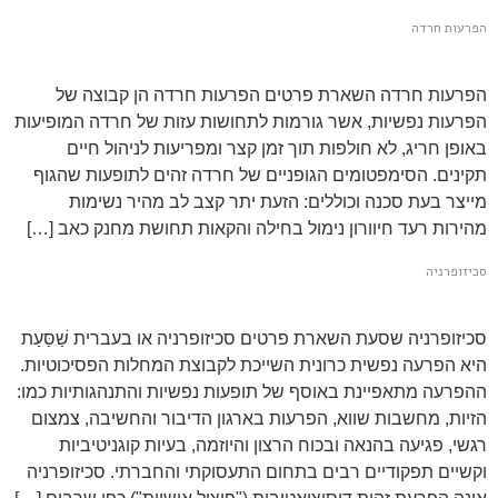
הפרעות חרדה
הפרעות חרדה השארת פרטים הפרעות חרדה הן קבוצה של
הפרעות נפשיות, אשר גורמות לתחושות עזות של חרדה המופיעות
באופן חריג, לא חולפות תוך זמן קצר ומפריעות לניהול חיים
תקינים. הסימפטומים הגופניים של חרדה זהים לתופעות שהגוף
מייצר בעת סכנה וכוללים: הזעת יתר קצב לב מהיר נשימות
מהירות רעד חיוורון נימול בחילה והקאות תחושת מחנק כאב […]
סכיזופרניה
סכיזופרניה שסעת השארת פרטים סכיזופרניה או בעברית שַׁסַּעַת
היא הפרעה נפשית כרונית השייכת לקבוצת המחלות הפסיכוטיות.
ההפרעה מתאפיינת באוסף של תופעות נפשיות והתנהגותיות כמו:
הזיות, מחשבות שווא, הפרעות בארגון הדיבור והחשיבה, צמצום
רגשי, פגיעה בהנאה ובכוח הרצון והיוזמה, בעיות קוגניטיביות
וקשיים תפקודיים רבים בתחום התעסוקתי והחברתי. סכיזופרניה